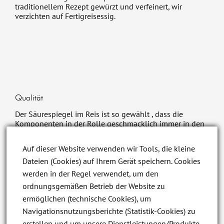
traditionellem Rezept gewürzt und verfeinert, wir
verzichten auf Fertigreisessig.
Qualität
Der Säurespiegel im Reis ist so gewählt , dass die
Komponenten in der Rolle geschmacklich immer in den
Vordergrund treten. Um die Qualität auf höchstem
Niveau zu gewährleisten, wird auf künstliche
Auf dieser Website verwenden wir Tools, die kleine
Zusatzstoffe und Geschmacksverstärker verzichtet.
Dateien (Cookies) auf Ihrem Gerät speichern. Cookies
Zu Ihrer Bestellung wird natürlich neben Wasabi,
werden in der Regel verwendet, um den
Sojasoße auch Ingwer gereicht. Letzterer dient der
ordnungsgemäßen Betrieb der Website zu
Neutralisation zwischen dem Verzehr verschiedener
ermöglichen (technische Cookies), um
Sushispeisen. So können die einzelnen Speisen ohne
den Einfluss des vorherigen Geschmacks
Navigationsnutzungsberichte (Statistik-Cookies) zu
wahrgenommen werden. Insgesamt versprechen unsere
erstellen und um unsere Dienstleistungen/Produkte